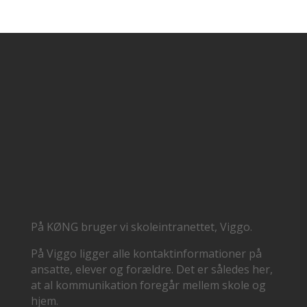
På KØNG bruger vi skoleintranettet, Viggo.
På Viggo ligger alle kontaktinformationer på
ansatte, elever og forældre. Det er således her,
at al kommunikation foregår mellem skole og
hjem.