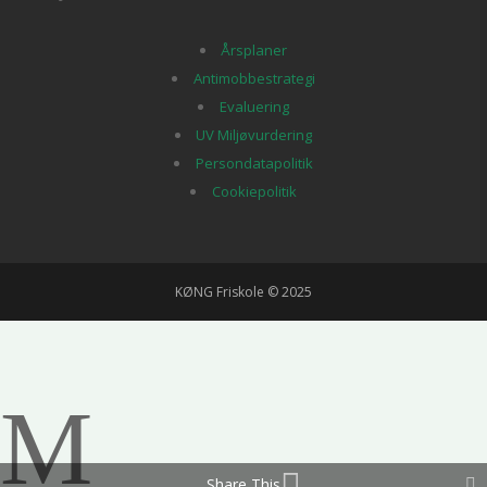
Årsplaner
Antimobbestrategi
Evaluering
UV Miljøvurdering
Persondatapolitik
Cookiepolitik
KØNG Friskole © 2025
M
Share This