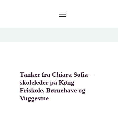
Er du interesseret i at høre mere om en plads på KØNG?
Book en
rundvisning
Tanker fra Chiara Sofia –
skoleleder på Køng
Friskole, Børnehave og
Vuggestue