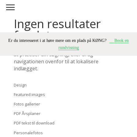
Ingen resultater
fundet
Er du interesseret i at høre mere om en plads på KØNG?
Book en
Siden du anmodede om kunne ikke findes. Prøv
rundvisning
at præciser din søgning, eller brug
navigationen ovenfor til at lokalisere
indlægget.
Design
Featured images
Fotos gallerier
PDF Årsplaner
PDF tekst til download
Personalefotos